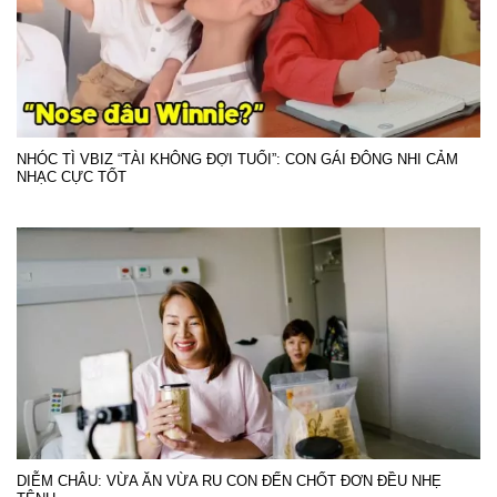
NHÓC TÌ VBIZ “TÀI KHÔNG ĐỢI TUỔI”: CON GÁI ĐÔNG NHI CẢM
NHẠC CỰC TỐT
DIỄM CHÂU: VỪA ĂN VỪA RU CON ĐẾN CHỐT ĐƠN ĐỀU NHẸ