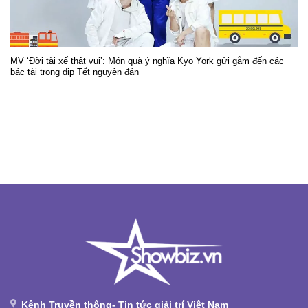
MV ‘Đời tài xế thật vui’: Món quà ý nghĩa Kyo York gửi gắm đến các
bác tài trong dịp Tết nguyên đán
Kênh Truyền thông- Tin tức giải trí Việt Nam