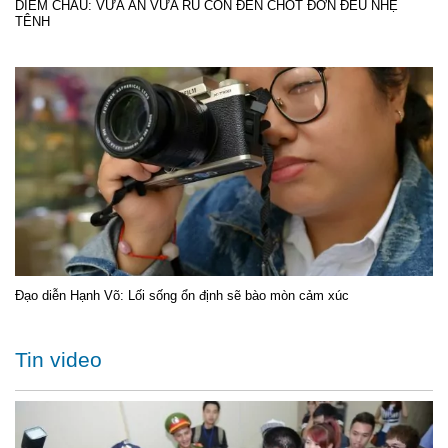
DIỄM CHÂU: VỪA ĂN VỪA RU CON ĐẾN CHỐT ĐƠN ĐỀU NHẸ
TÊNH
Đạo diễn Hạnh Võ: Lối sống ổn định sẽ bào mòn cảm xúc
Tin video