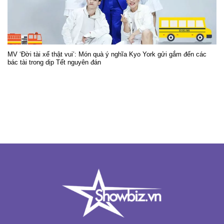
MV ‘Đời tài xế thật vui’: Món quà ý nghĩa Kyo York gửi gắm đến các
bác tài trong dịp Tết nguyên đán