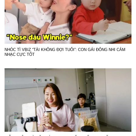
NHÓC TÌ VBIZ “TÀI KHÔNG ĐỢI TUỔI”: CON GÁI ĐÔNG NHI CẢM
NHẠC CỰC TỐT