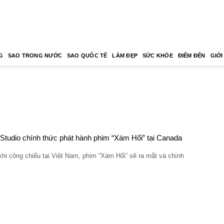
G
SAO TRONG NƯỚC
SAO QUỐC TẾ
LÀM ĐẸP
SỨC KHỎE
ĐIỂM ĐẾN
GIỚI
Studio chính thức phát hành phim “Xám Hối” tại Canada
i công chiếu tại Việt Nam, phim “Xám Hối” sẽ ra mắt và chính