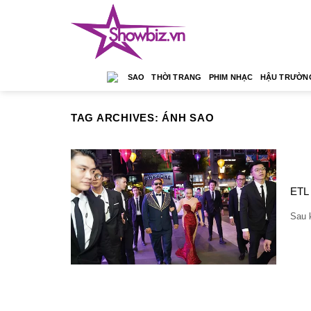
Skip
to
content
SAO
THỜI TRANG
PHIM NHẠC
HẬU TRƯỜN
TAG ARCHIVES:
ÁNH SAO
ETL 
Sau kh