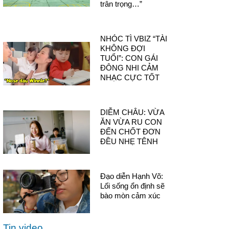
trân trọng…”
NHÓC TÌ VBIZ “TÀI
KHÔNG ĐỢI
TUỔI”: CON GÁI
ĐÔNG NHI CẢM
NHẠC CỰC TỐT
DIỄM CHÂU: VỪA
ĂN VỪA RU CON
ĐẾN CHỐT ĐƠN
ĐỀU NHẸ TÊNH
Đạo diễn Hạnh Võ:
Lối sống ổn định sẽ
bào mòn cảm xúc
Tin video