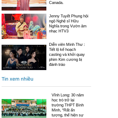
Canada.
Jenny Tuyết Phụng hội
ngộ Nghệ sĩ Hữu
Nghĩa trong Vườn âm
nhạc HTV3
Diễn viên Minh Thư :
Tiết lộ kế hoạch
casting và khởi quay
phim Kim cương bị
đánh tráo
Tin xem nhiều
Vĩnh Long: 30 năm
học trò trở lại
trường THPT Bình
Minh, “Rất ấn
tượng, thể hiện sự