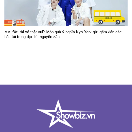
MV ‘Đời tài xế thật vui’: Món quà ý nghĩa Kyo York gửi gắm đến các
bác tài trong dịp Tết nguyên đán