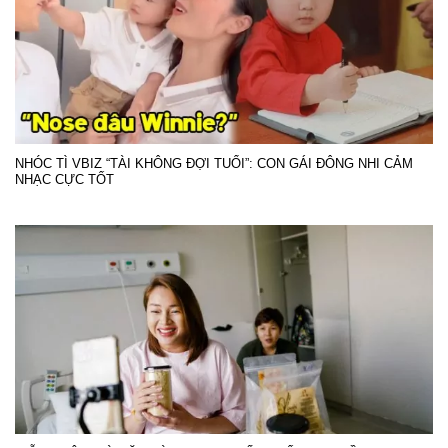
NHÓC TÌ VBIZ “TÀI KHÔNG ĐỢI TUỔI”: CON GÁI ĐÔNG NHI CẢM
NHẠC CỰC TỐT