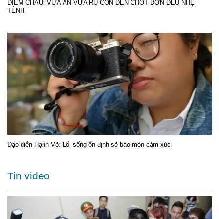
DIỄM CHÂU: VỪA ĂN VỪA RU CON ĐẾN CHỐT ĐƠN ĐỀU NHẸ
TÊNH
Đạo diễn Hạnh Võ: Lối sống ổn định sẽ bào mòn cảm xúc
Tin video