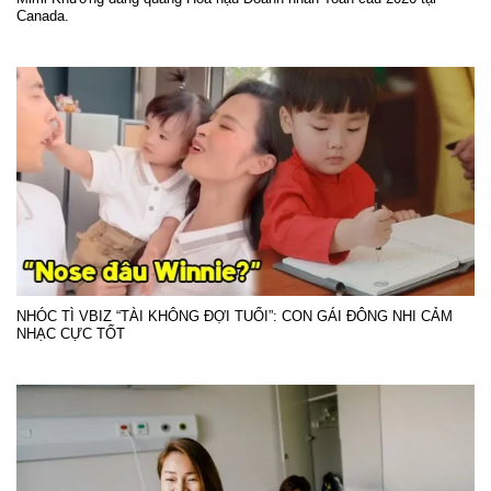
Canada.
NHÓC TÌ VBIZ “TÀI KHÔNG ĐỢI TUỔI”: CON GÁI ĐÔNG NHI CẢM
NHẠC CỰC TỐT