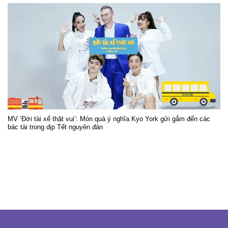
MV ‘Đời tài xế thật vui’: Món quà ý nghĩa Kyo York gửi gắm đến các
bác tài trong dịp Tết nguyên đán