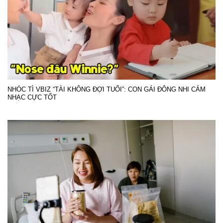
NHÓC TÌ VBIZ “TÀI KHÔNG ĐỢI TUỔI”: CON GÁI ĐÔNG NHI CẢM
NHẠC CỰC TỐT