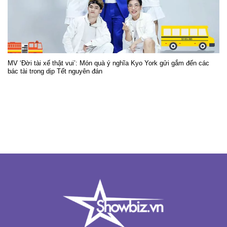
MV ‘Đời tài xế thật vui’: Món quà ý nghĩa Kyo York gửi gắm đến các
bác tài trong dịp Tết nguyên đán