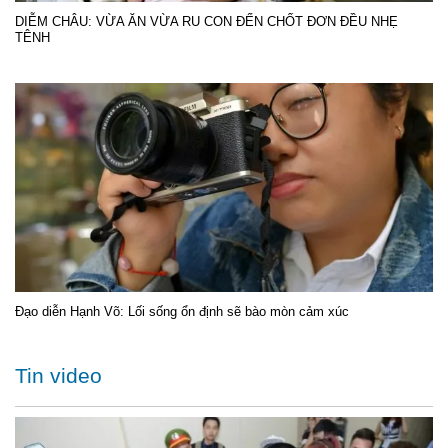
DIỄM CHÂU: VỪA ĂN VỪA RU CON ĐẾN CHỐT ĐƠN ĐỀU NHẸ
TÊNH
Đạo diễn Hạnh Võ: Lối sống ổn định sẽ bào mòn cảm xúc
Tin video