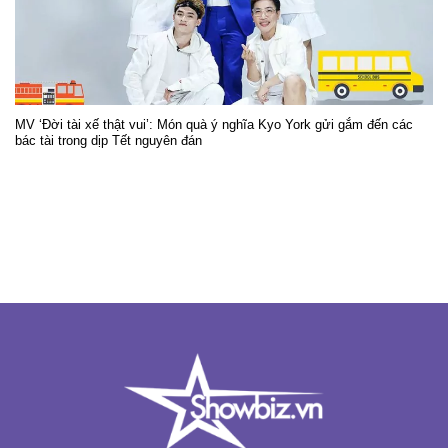
MV ‘Đời tài xế thật vui’: Món quà ý nghĩa Kyo York gửi gắm đến các
bác tài trong dịp Tết nguyên đán