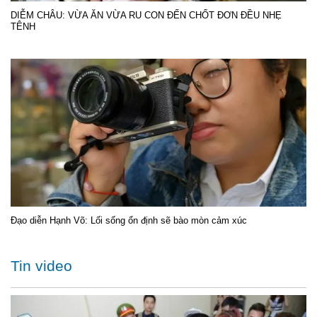
DIỄM CHÂU: VỪA ĂN VỪA RU CON ĐẾN CHỐT ĐƠN ĐỀU NHẸ
TÊNH
Đạo diễn Hạnh Võ: Lối sống ổn định sẽ bào mòn cảm xúc
Tin video