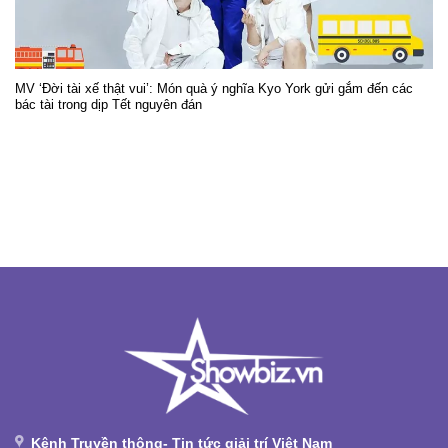
MV ‘Đời tài xế thật vui’: Món quà ý nghĩa Kyo York gửi gắm đến các
bác tài trong dịp Tết nguyên đán
Kênh Truyền thông- Tin tức giải trí Việt Nam