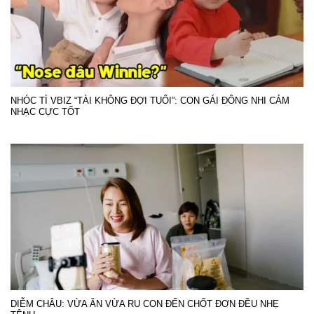
NHÓC TÌ VBIZ “TÀI KHÔNG ĐỢI TUỔI”: CON GÁI ĐÔNG NHI CẢM
NHẠC CỰC TỐT
DIỄM CHÂU: VỪA ĂN VỪA RU CON ĐẾN CHỐT ĐƠN ĐỀU NHẸ