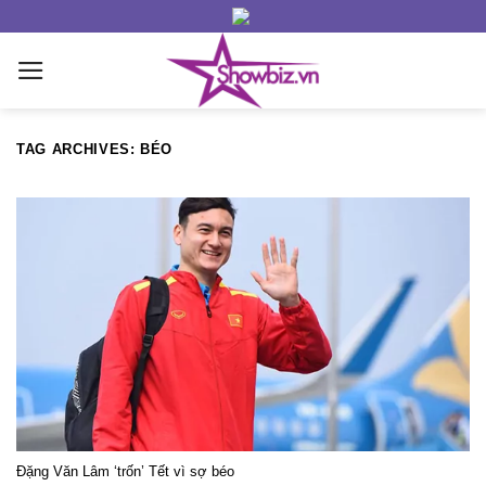
Skip
to
content
TAG ARCHIVES:
BÉO
Đặng Văn Lâm ‘trốn’ Tết vì sợ béo