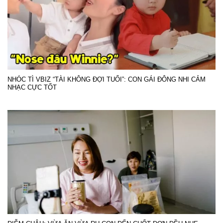
NHÓC TÌ VBIZ “TÀI KHÔNG ĐỢI TUỔI”: CON GÁI ĐÔNG NHI CẢM
NHẠC CỰC TỐT