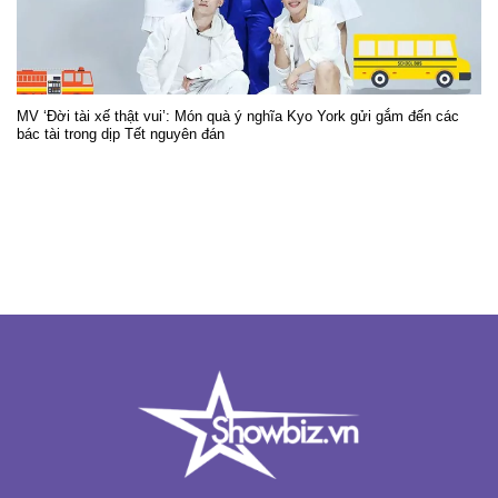
MV ‘Đời tài xế thật vui’: Món quà ý nghĩa Kyo York gửi gắm đến các
bác tài trong dịp Tết nguyên đán