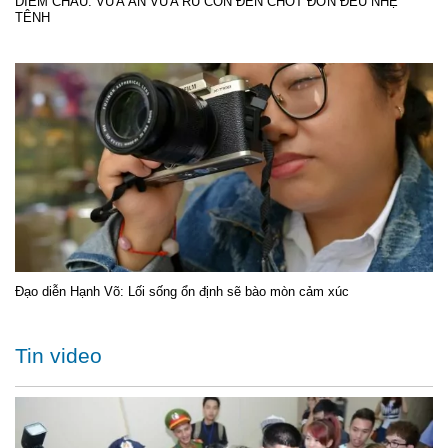
DIỄM CHÂU: VỪA ĂN VỪA RU CON ĐẾN CHỐT ĐƠN ĐỀU NHẸ
TÊNH
Đạo diễn Hạnh Võ: Lối sống ổn định sẽ bào mòn cảm xúc
Tin video