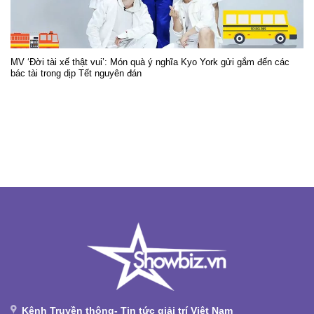
MV ‘Đời tài xế thật vui’: Món quà ý nghĩa Kyo York gửi gắm đến các
bác tài trong dịp Tết nguyên đán
Kênh Truyền thông- Tin tức giải trí Việt Nam