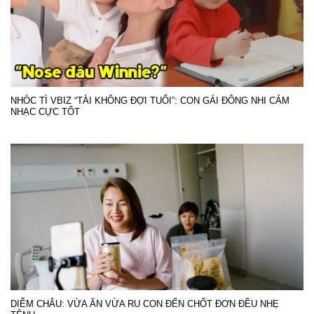
NHÓC TÌ VBIZ “TÀI KHÔNG ĐỢI TUỔI”: CON GÁI ĐÔNG NHI CẢM
NHẠC CỰC TỐT
DIỄM CHÂU: VỪA ĂN VỪA RU CON ĐẾN CHỐT ĐƠN ĐỀU NHẸ