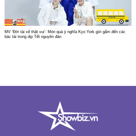
MV ‘Đời tài xế thật vui’: Món quà ý nghĩa Kyo York gửi gắm đến các
bác tài trong dịp Tết nguyên đán