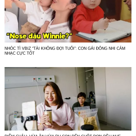
NHÓC TÌ VBIZ “TÀI KHÔNG ĐỢI TUỔI”: CON GÁI ĐÔNG NHI CẢM
NHẠC CỰC TỐT