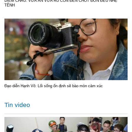
DIỄM CHÂU: VỪA ĂN VỪA RU CON ĐẾN CHỐT ĐƠN ĐỀU NHẸ
TÊNH
Đạo diễn Hạnh Võ: Lối sống ổn định sẽ bào mòn cảm xúc
Tin video