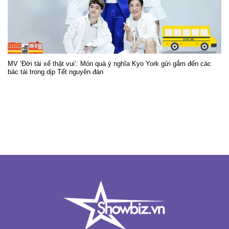
MV ‘Đời tài xế thật vui’: Món quà ý nghĩa Kyo York gửi gắm đến các
bác tài trong dịp Tết nguyên đán