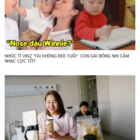
NHÓC TÌ VBIZ “TÀI KHÔNG ĐỢI TUỔI”: CON GÁI ĐÔNG NHI CẢM
NHẠC CỰC TỐT