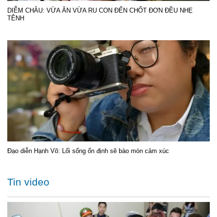
DIỄM CHÂU: VỪA ĂN VỪA RU CON ĐẾN CHỐT ĐƠN ĐỀU NHẸ
TÊNH
Đạo diễn Hạnh Võ: Lối sống ổn định sẽ bào mòn cảm xúc
Tin video