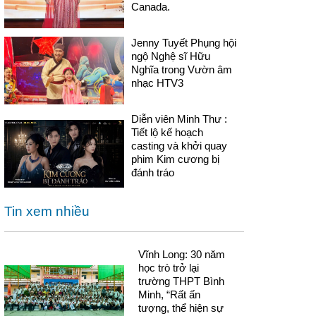
Canada.
Jenny Tuyết Phụng hội
ngộ Nghệ sĩ Hữu
Nghĩa trong Vườn âm
nhạc HTV3
Diễn viên Minh Thư :
Tiết lộ kế hoạch
casting và khởi quay
phim Kim cương bị
đánh tráo
Tin xem nhiều
Vĩnh Long: 30 năm
học trò trở lại
trường THPT Bình
Minh, “Rất ấn
tượng, thể hiện sự