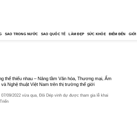
G
SAO TRONG NƯỚC
SAO QUỐC TẾ
LÀM ĐẸP
SỨC KHỎE
ĐIỂM ĐẾN
GIỚI
g thể thiếu nhau – Nâng tầm Văn hóa, Thương mại, Ẩm
 và Nghệ thuật Việt Nam trên thị trường thế giới
 07/09/2022 vừa qua, Đôi Dép vinh dự được tham gia lễ khai
Triển