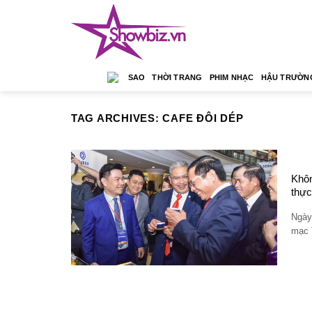
Skip
to
content
SAO
THỜI TRANG
PHIM NHẠC
HẬU TRƯỜN
TAG ARCHIVES:
CAFE ĐÔI DÉP
Khôn
thực
Ngày
mạc 