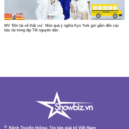
MV ‘Đời tài xế thật vui’: Món quà ý nghĩa Kyo York gửi gắm đến các
bác tài trong dịp Tết nguyên đán
Kênh Truyền thông- Tin tức giải trí Việt Nam