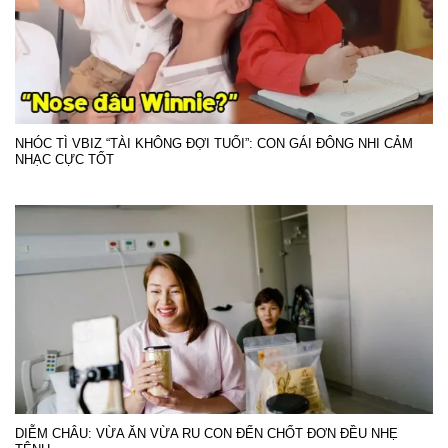
NHÓC TÌ VBIZ “TÀI KHÔNG ĐỢI TUỔI”: CON GÁI ĐÔNG NHI CẢM
NHẠC CỰC TỐT
DIỄM CHÂU: VỪA ĂN VỪA RU CON ĐẾN CHỐT ĐƠN ĐỀU NHẸ