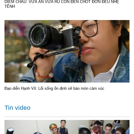
DIỄM CHÂU: VỪA ĂN VỪA RU CON ĐẾN CHỐT ĐƠN ĐỀU NHẸ
TÊNH
Đạo diễn Hạnh Võ: Lối sống ổn định sẽ bào mòn cảm xúc
Tin video