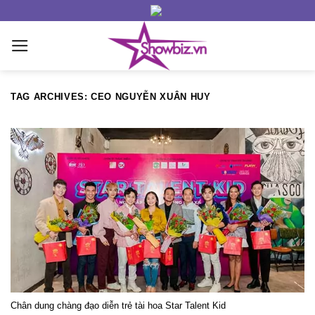
Skip
to
content
TAG ARCHIVES:
CEO NGUYỄN XUÂN HUY
Chân dung chàng đạo diễn trẻ tài hoa Star Talent Kid