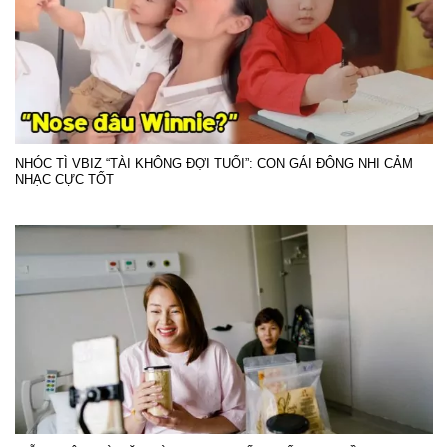
NHÓC TÌ VBIZ “TÀI KHÔNG ĐỢI TUỔI”: CON GÁI ĐÔNG NHI CẢM
NHẠC CỰC TỐT