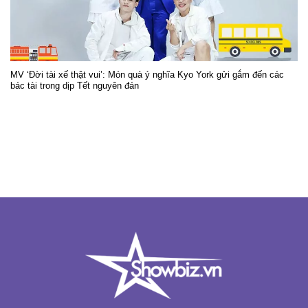
MV ‘Đời tài xế thật vui’: Món quà ý nghĩa Kyo York gửi gắm đến các
bác tài trong dịp Tết nguyên đán