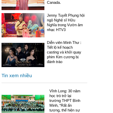
Canada.
Jenny Tuyết Phụng hội
ngộ Nghệ sĩ Hữu
Nghĩa trong Vườn âm
nhạc HTV3
Diễn viên Minh Thư :
Tiết lộ kế hoạch
casting và khởi quay
phim Kim cương bị
đánh tráo
Tin xem nhiều
Vĩnh Long: 30 năm
học trò trở lại
trường THPT Bình
Minh, “Rất ấn
tượng, thể hiện sự