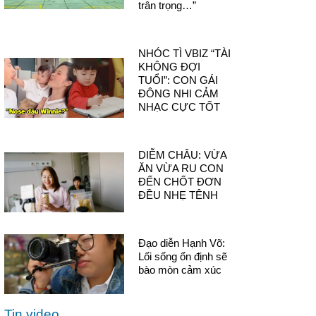
trân trọng…”
NHÓC TÌ VBIZ “TÀI
KHÔNG ĐỢI
TUỔI”: CON GÁI
ĐÔNG NHI CẢM
NHẠC CỰC TỐT
DIỄM CHÂU: VỪA
ĂN VỪA RU CON
ĐẾN CHỐT ĐƠN
ĐỀU NHẸ TÊNH
Đạo diễn Hạnh Võ:
Lối sống ổn định sẽ
bào mòn cảm xúc
Tin video