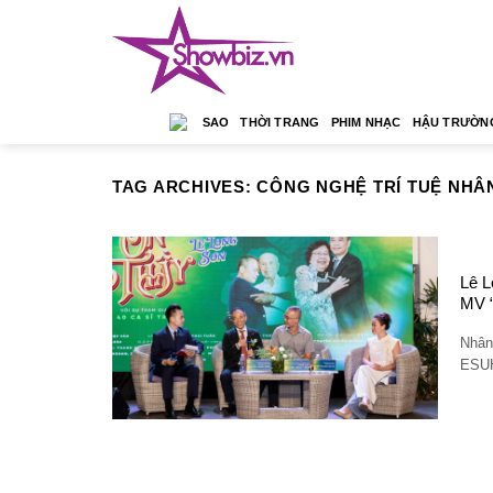
Skip
to
content
SAO
THỜI TRANG
PHIM NHẠC
HẬU TRƯỜN
TAG ARCHIVES:
CÔNG NGHỆ TRÍ TUỆ NHÂN
Lê L
MV 
Nhân
ESUH