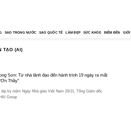
G
SAO TRONG NƯỚC
SAO QUỐC TẾ
LÀM ĐẸP
SỨC KHỎE
ĐIỂM ĐẾN
GIỚI
 TẠO (AI)
ong Sơn: Từ nhà lãnh đạo đến hành trình 19 ngày ra mắt
“Ơn Thầy”
 dịp kỷ niệm Ngày Nhà giáo Việt Nam 20/11, Tổng Giám đốc
AI Group