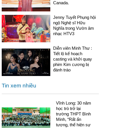
Canada.
Jenny Tuyết Phụng hội
ngộ Nghệ sĩ Hữu
Nghĩa trong Vườn âm
nhạc HTV3
Diễn viên Minh Thư :
Tiết lộ kế hoạch
casting và khởi quay
phim Kim cương bị
đánh tráo
Tin xem nhiều
Vĩnh Long: 30 năm
học trò trở lại
trường THPT Bình
Minh, “Rất ấn
tượng, thể hiện sự