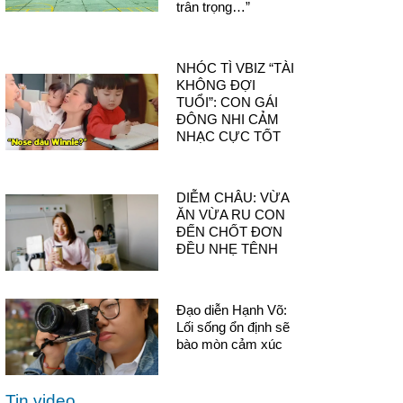
trân trọng…”
NHÓC TÌ VBIZ “TÀI
KHÔNG ĐỢI
TUỔI”: CON GÁI
ĐÔNG NHI CẢM
NHẠC CỰC TỐT
DIỄM CHÂU: VỪA
ĂN VỪA RU CON
ĐẾN CHỐT ĐƠN
ĐỀU NHẸ TÊNH
Đạo diễn Hạnh Võ:
Lối sống ổn định sẽ
bào mòn cảm xúc
Tin video