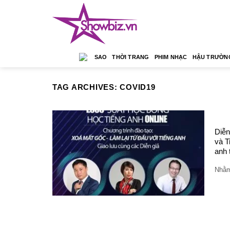
Skip
to
content
SAO
THỜI TRANG
PHIM NHẠC
HẬU TRƯỜN
TAG ARCHIVES:
COVID19
Diễn
và T
anh 
Nhằm 