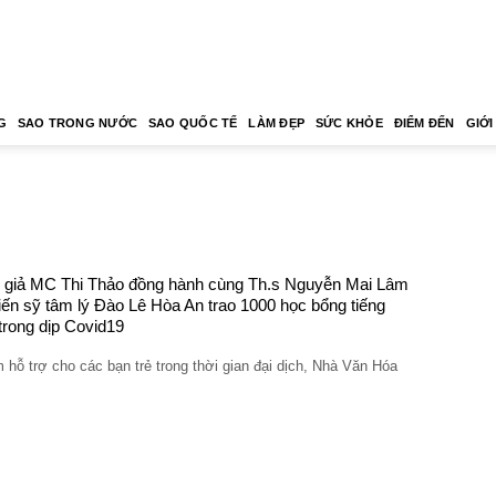
G
SAO TRONG NƯỚC
SAO QUỐC TẾ
LÀM ĐẸP
SỨC KHỎE
ĐIỂM ĐẾN
GIỚI
 giả MC Thi Thảo đồng hành cùng Th.s Nguyễn Mai Lâm
iến sỹ tâm lý Đào Lê Hòa An trao 1000 học bổng tiếng
trong dịp Covid19
hỗ trợ cho các bạn trẻ trong thời gian đại dịch, Nhà Văn Hóa