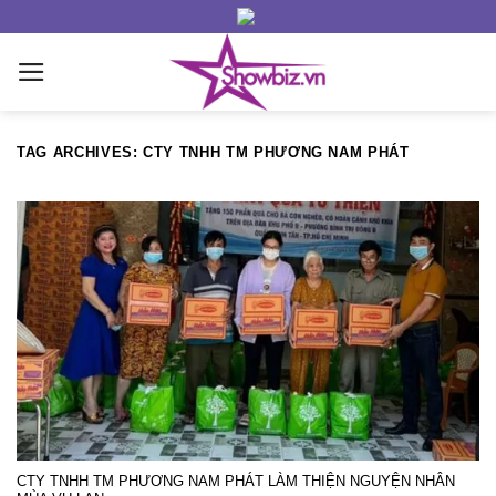
Skip
to
content
TAG ARCHIVES:
CTY TNHH TM PHƯƠNG NAM PHÁT
CTY TNHH TM PHƯƠNG NAM PHÁT LÀM THIỆN NGUYỆN NHÂN