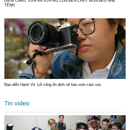
DIỄM CHÂU: VỪA ĂN VỪA RU CON ĐẾN CHỐT ĐƠN ĐỀU NHẸ
TÊNH
Đạo diễn Hạnh Võ: Lối sống ổn định sẽ bào mòn cảm xúc
Tin video