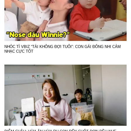
NHÓC TÌ VBIZ “TÀI KHÔNG ĐỢI TUỔI”: CON GÁI ĐÔNG NHI CẢM
NHẠC CỰC TỐT