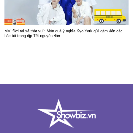
MV ‘Đời tài xế thật vui’: Món quà ý nghĩa Kyo York gửi gắm đến các
bác tài trong dịp Tết nguyên đán