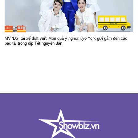
MV ‘Đời tài xế thật vui’: Món quà ý nghĩa Kyo York gửi gắm đến các
bác tài trong dịp Tết nguyên đán