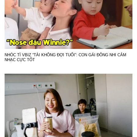
NHÓC TÌ VBIZ “TÀI KHÔNG ĐỢI TUỔI”: CON GÁI ĐÔNG NHI CẢM
NHẠC CỰC TỐT