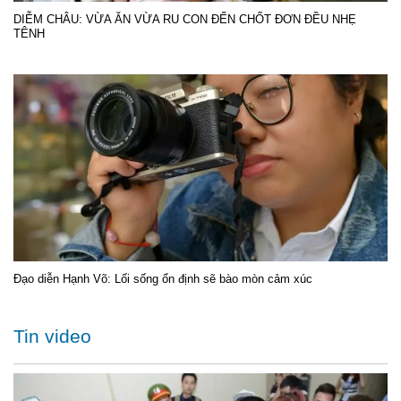
DIỄM CHÂU: VỪA ĂN VỪA RU CON ĐẾN CHỐT ĐƠN ĐỀU NHẸ
TÊNH
Đạo diễn Hạnh Võ: Lối sống ổn định sẽ bào mòn cảm xúc
Tin video