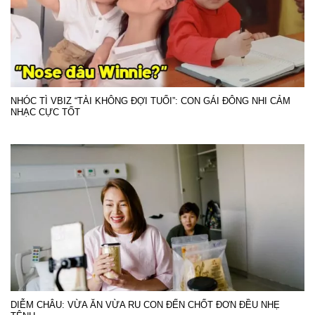
NHÓC TÌ VBIZ “TÀI KHÔNG ĐỢI TUỔI”: CON GÁI ĐÔNG NHI CẢM
NHẠC CỰC TỐT
DIỄM CHÂU: VỪA ĂN VỪA RU CON ĐẾN CHỐT ĐƠN ĐỀU NHẸ