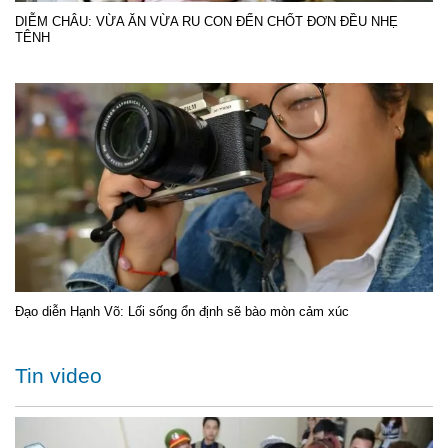
DIỄM CHÂU: VỪA ĂN VỪA RU CON ĐẾN CHỐT ĐƠN ĐỀU NHẸ
TÊNH
Đạo diễn Hạnh Võ: Lối sống ổn định sẽ bào mòn cảm xúc
Tin video