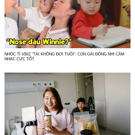
NHÓC TÌ VBIZ “TÀI KHÔNG ĐỢI TUỔI”: CON GÁI ĐÔNG NHI CẢM
NHẠC CỰC TỐT