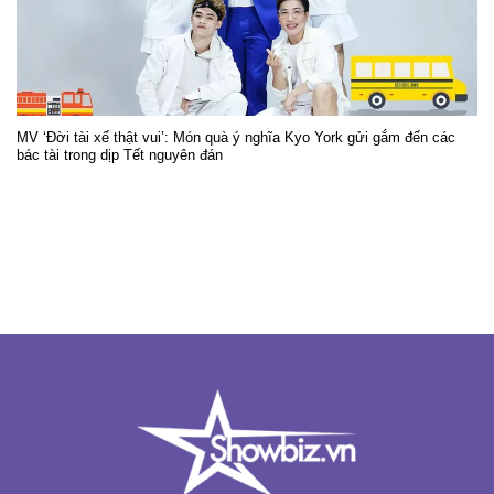
MV ‘Đời tài xế thật vui’: Món quà ý nghĩa Kyo York gửi gắm đến các
bác tài trong dịp Tết nguyên đán