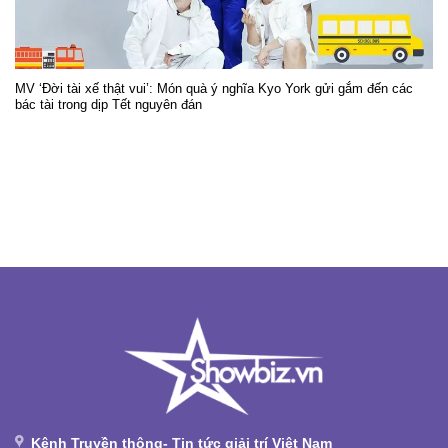
MV ‘Đời tài xế thật vui’: Món quà ý nghĩa Kyo York gửi gắm đến các
bác tài trong dịp Tết nguyên đán
Kênh Truyền thông- Tin tức giải trí Việt Nam