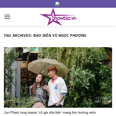
Skip
to
content
TAG ARCHIVES:
ĐẠO DIỄN VŨ NGỌC PHƯỢNG
Jun Phạm tung teaser ‘cô gái nhà bên’ mang hơi hướng retro