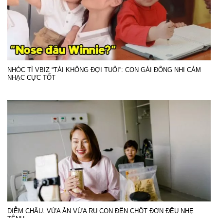
NHÓC TÌ VBIZ “TÀI KHÔNG ĐỢI TUỔI”: CON GÁI ĐÔNG NHI CẢM
NHẠC CỰC TỐT
DIỄM CHÂU: VỪA ĂN VỪA RU CON ĐẾN CHỐT ĐƠN ĐỀU NHẸ