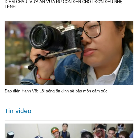
DIỄM CHÂU: VỪA ĂN VỪA RU CON ĐẾN CHỐT ĐƠN ĐỀU NHẸ
TÊNH
Đạo diễn Hạnh Võ: Lối sống ổn định sẽ bào mòn cảm xúc
Tin video