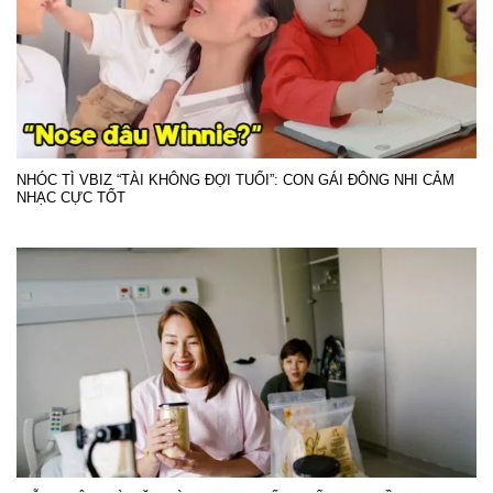
NHÓC TÌ VBIZ “TÀI KHÔNG ĐỢI TUỔI”: CON GÁI ĐÔNG NHI CẢM
NHẠC CỰC TỐT