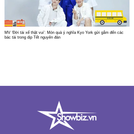
MV ‘Đời tài xế thật vui’: Món quà ý nghĩa Kyo York gửi gắm đến các
bác tài trong dịp Tết nguyên đán