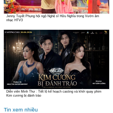
Jenny Tuyết Phụng hội ngộ Nghệ sĩ Hữu Nghĩa trong Vườn âm
nhạc HTV3
Diễn viên Minh Thư : Tiết lộ kế hoạch casting và khởi quay phim
Kim cương bị đánh tráo
Tin xem nhiều