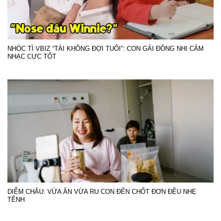
NHÓC TÌ VBIZ “TÀI KHÔNG ĐỢI TUỔI”: CON GÁI ĐÔNG NHI CẢM
NHẠC CỰC TỐT
DIỄM CHÂU: VỪA ĂN VỪA RU CON ĐẾN CHỐT ĐƠN ĐỀU NHẸ
TÊNH