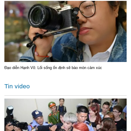
Đạo diễn Hạnh Võ: Lối sống ổn định sẽ bào mòn cảm xúc
Tin video