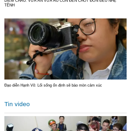
DIỄM CHÂU: VỪA ĂN VỪA RU CON ĐẾN CHỐT ĐƠN ĐỀU NHẸ
TÊNH
Đạo diễn Hạnh Võ: Lối sống ổn định sẽ bào mòn cảm xúc
Tin video