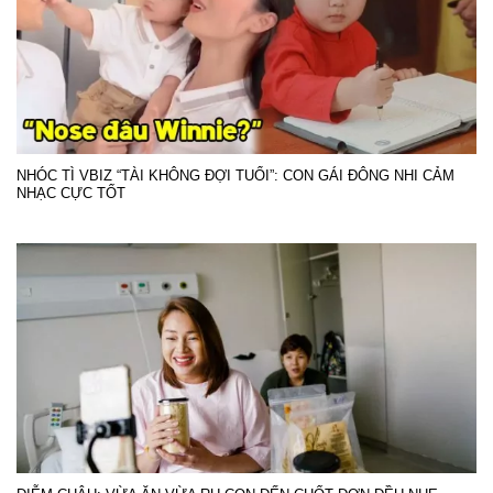
NHÓC TÌ VBIZ “TÀI KHÔNG ĐỢI TUỔI”: CON GÁI ĐÔNG NHI CẢM
NHẠC CỰC TỐT