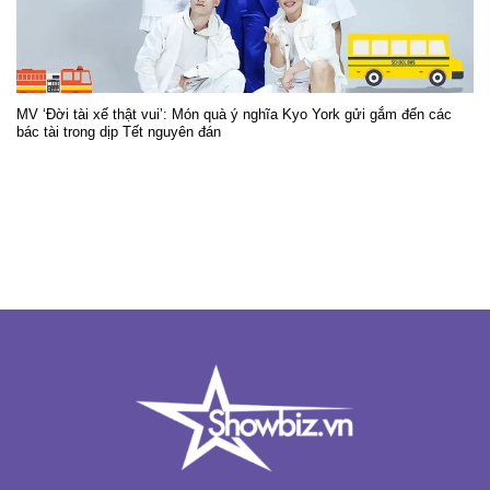
MV ‘Đời tài xế thật vui’: Món quà ý nghĩa Kyo York gửi gắm đến các
bác tài trong dịp Tết nguyên đán