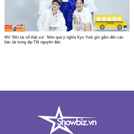
MV ‘Đời tài xế thật vui’: Món quà ý nghĩa Kyo York gửi gắm đến các
bác tài trong dịp Tết nguyên đán