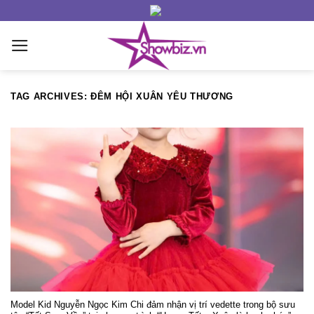
Skip
to
content
TAG ARCHIVES:
ĐÊM HỘI XUÂN YÊU THƯƠNG
Model Kid Nguyễn Ngọc Kim Chi đảm nhận vị trí vedette trong bộ sưu