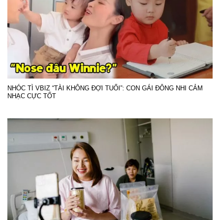
NHÓC TÌ VBIZ “TÀI KHÔNG ĐỢI TUỔI”: CON GÁI ĐÔNG NHI CẢM
NHẠC CỰC TỐT