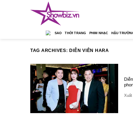
Skip
to
content
SAO
THỜI TRANG
PHIM NHẠC
HẬU TRƯỜN
TAG ARCHIVES:
DIỄN VIÊN HARA
Diễn
phon
Xuất 