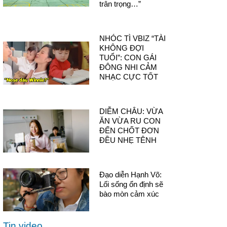
trân trọng…”
NHÓC TÌ VBIZ “TÀI
KHÔNG ĐỢI
TUỔI”: CON GÁI
ĐÔNG NHI CẢM
NHẠC CỰC TỐT
DIỄM CHÂU: VỪA
ĂN VỪA RU CON
ĐẾN CHỐT ĐƠN
ĐỀU NHẸ TÊNH
Đạo diễn Hạnh Võ:
Lối sống ổn định sẽ
bào mòn cảm xúc
Tin video