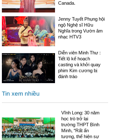
Canada.
Jenny Tuyết Phụng hội
ngộ Nghệ sĩ Hữu
Nghĩa trong Vườn âm
nhạc HTV3
Diễn viên Minh Thư :
Tiết lộ kế hoạch
casting và khởi quay
phim Kim cương bị
đánh tráo
Tin xem nhiều
Vĩnh Long: 30 năm
học trò trở lại
trường THPT Bình
Minh, “Rất ấn
tượng, thể hiện sự