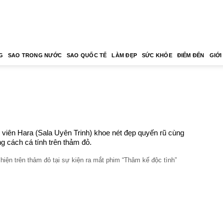
G
SAO TRONG NƯỚC
SAO QUỐC TẾ
LÀM ĐẸP
SỨC KHỎE
ĐIỂM ĐẾN
GIỚI
 viên Hara (Sala Uyên Trinh) khoe nét đẹp quyến rũ cùng
g cách cá tính trên thảm đỏ.
hiện trên thảm đỏ tại sự kiện ra mắt phim “Thâm kế độc tình”