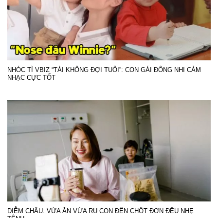
NHÓC TÌ VBIZ “TÀI KHÔNG ĐỢI TUỔI”: CON GÁI ĐÔNG NHI CẢM
NHẠC CỰC TỐT
DIỄM CHÂU: VỪA ĂN VỪA RU CON ĐẾN CHỐT ĐƠN ĐỀU NHẸ