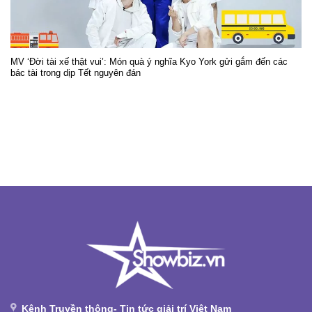
MV ‘Đời tài xế thật vui’: Món quà ý nghĩa Kyo York gửi gắm đến các
bác tài trong dịp Tết nguyên đán
Kênh Truyền thông- Tin tức giải trí Việt Nam