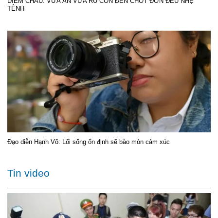
DIỄM CHÂU: VỪA ĂN VỪA RU CON ĐẾN CHỐT ĐƠN ĐỀU NHẸ
TÊNH
Đạo diễn Hạnh Võ: Lối sống ổn định sẽ bào mòn cảm xúc
Tin video