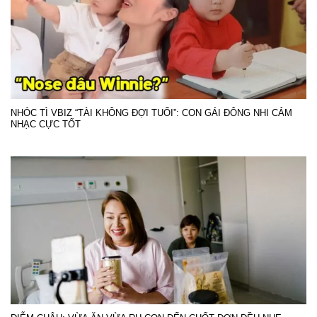
NHÓC TÌ VBIZ “TÀI KHÔNG ĐỢI TUỔI”: CON GÁI ĐÔNG NHI CẢM
NHẠC CỰC TỐT