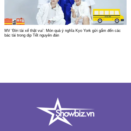
MV ‘Đời tài xế thật vui’: Món quà ý nghĩa Kyo York gửi gắm đến các
bác tài trong dịp Tết nguyên đán