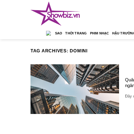
Skip
to
content
SAO
THỜI TRANG
PHIM NHẠC
HẬU TRƯỜN
TAG ARCHIVES:
DOMINI
Quân
ngâ
Đây c