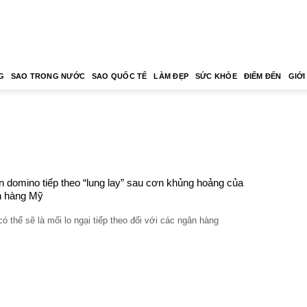
G
SAO TRONG NƯỚC
SAO QUỐC TẾ
LÀM ĐẸP
SỨC KHỎE
ĐIỂM ĐẾN
GIỚI
 domino tiếp theo “lung lay” sau cơn khủng hoảng của
n hàng Mỹ
ó thể sẽ là mối lo ngại tiếp theo đối với các ngân hàng