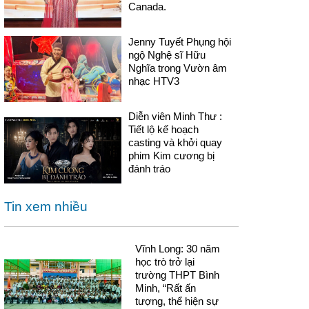
Canada.
Jenny Tuyết Phụng hội
ngộ Nghệ sĩ Hữu
Nghĩa trong Vườn âm
nhạc HTV3
Diễn viên Minh Thư :
Tiết lộ kế hoạch
casting và khởi quay
phim Kim cương bị
đánh tráo
Tin xem nhiều
Vĩnh Long: 30 năm
học trò trở lại
trường THPT Bình
Minh, “Rất ấn
tượng, thể hiện sự