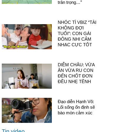
trân trọng…”
NHÓC TÌ VBIZ “TÀI
KHÔNG ĐỢI
TUỔI”: CON GÁI
ĐÔNG NHI CẢM
NHẠC CỰC TỐT
DIỄM CHÂU: VỪA
ĂN VỪA RU CON
ĐẾN CHỐT ĐƠN
ĐỀU NHẸ TÊNH
Đạo diễn Hạnh Võ:
Lối sống ổn định sẽ
bào mòn cảm xúc
Tin video