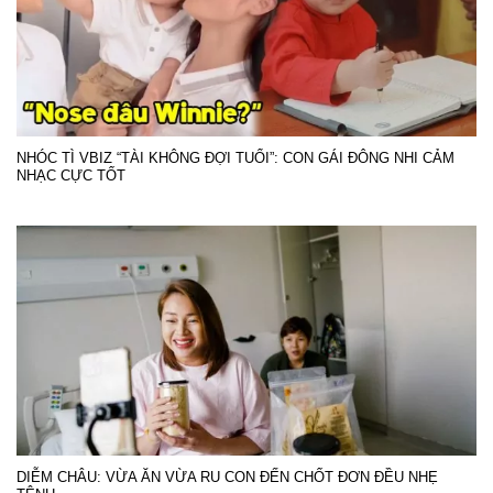
NHÓC TÌ VBIZ “TÀI KHÔNG ĐỢI TUỔI”: CON GÁI ĐÔNG NHI CẢM
NHẠC CỰC TỐT
DIỄM CHÂU: VỪA ĂN VỪA RU CON ĐẾN CHỐT ĐƠN ĐỀU NHẸ