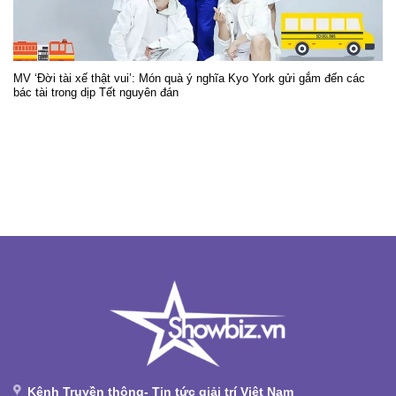
MV ‘Đời tài xế thật vui’: Món quà ý nghĩa Kyo York gửi gắm đến các
bác tài trong dịp Tết nguyên đán
Kênh Truyền thông- Tin tức giải trí Việt Nam