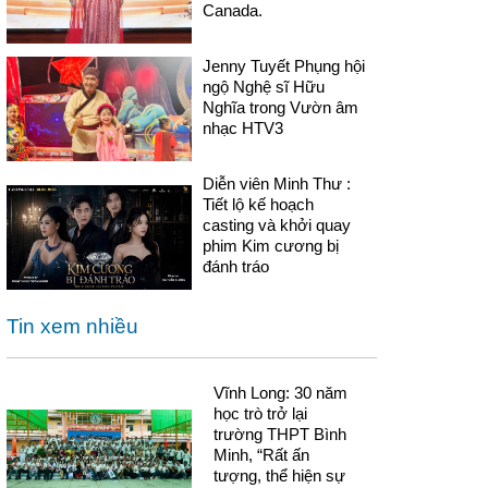
Canada.
Jenny Tuyết Phụng hội
ngộ Nghệ sĩ Hữu
Nghĩa trong Vườn âm
nhạc HTV3
Diễn viên Minh Thư :
Tiết lộ kế hoạch
casting và khởi quay
phim Kim cương bị
đánh tráo
Tin xem nhiều
Vĩnh Long: 30 năm
học trò trở lại
trường THPT Bình
Minh, “Rất ấn
tượng, thể hiện sự