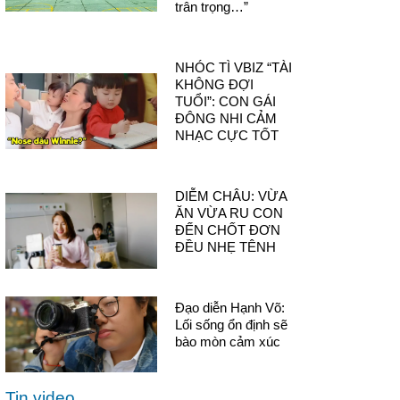
trân trọng…”
NHÓC TÌ VBIZ “TÀI
KHÔNG ĐỢI
TUỔI”: CON GÁI
ĐÔNG NHI CẢM
NHẠC CỰC TỐT
DIỄM CHÂU: VỪA
ĂN VỪA RU CON
ĐẾN CHỐT ĐƠN
ĐỀU NHẸ TÊNH
Đạo diễn Hạnh Võ:
Lối sống ổn định sẽ
bào mòn cảm xúc
Tin video