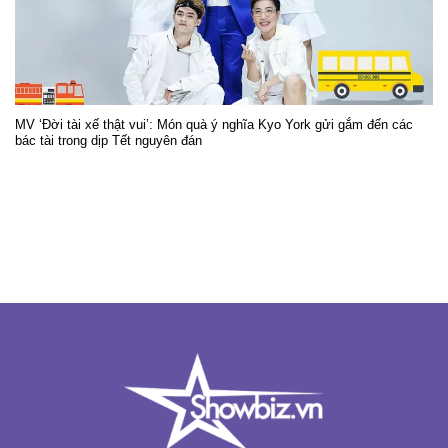
MV ‘Đời tài xế thật vui’: Món quà ý nghĩa Kyo York gửi gắm đến các
bác tài trong dịp Tết nguyên đán