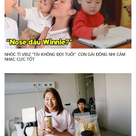
NHÓC TÌ VBIZ “TÀI KHÔNG ĐỢI TUỔI”: CON GÁI ĐÔNG NHI CẢM
NHẠC CỰC TỐT