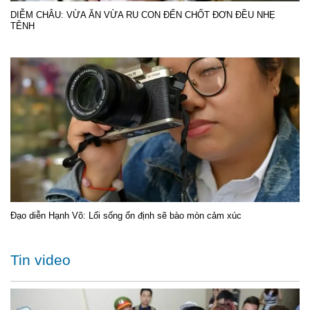
DIỄM CHÂU: VỪA ĂN VỪA RU CON ĐẾN CHỐT ĐƠN ĐỀU NHẸ
TÊNH
Đạo diễn Hạnh Võ: Lối sống ổn định sẽ bào mòn cảm xúc
Tin video