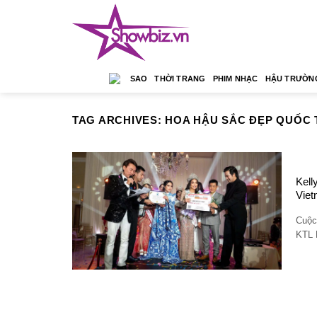
Skip
to
content
SAO
THỜI TRANG
PHIM NHẠC
HẬU TRƯỜN
TAG ARCHIVES:
HOA HẬU SẮC ĐẸP QUỐC 
Kell
Viet
Cuộc
KTL 