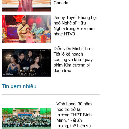
Canada.
Jenny Tuyết Phụng hội
ngộ Nghệ sĩ Hữu
Nghĩa trong Vườn âm
nhạc HTV3
Diễn viên Minh Thư :
Tiết lộ kế hoạch
casting và khởi quay
phim Kim cương bị
đánh tráo
Tin xem nhiều
Vĩnh Long: 30 năm
học trò trở lại
trường THPT Bình
Minh, “Rất ấn
tượng, thể hiện sự