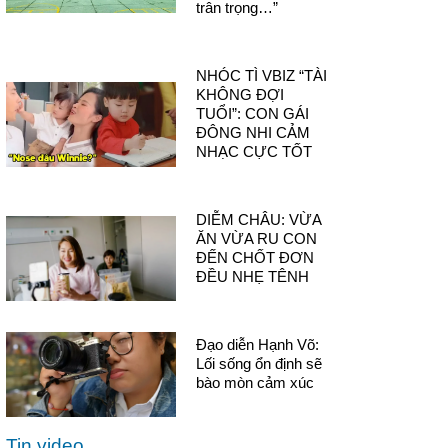
trân trọng…”
NHÓC TÌ VBIZ “TÀI
KHÔNG ĐỢI
TUỔI”: CON GÁI
ĐÔNG NHI CẢM
NHẠC CỰC TỐT
DIỄM CHÂU: VỪA
ĂN VỪA RU CON
ĐẾN CHỐT ĐƠN
ĐỀU NHẸ TÊNH
Đạo diễn Hạnh Võ:
Lối sống ổn định sẽ
bào mòn cảm xúc
Tin video