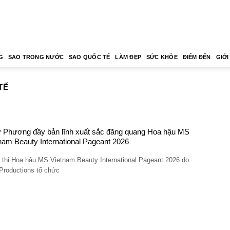
G
SAO TRONG NƯỚC
SAO QUỐC TẾ
LÀM ĐẸP
SỨC KHỎE
ĐIỂM ĐẾN
GIỚI
TẾ
y Phương đầy bản lĩnh xuất sắc đăng quang Hoa hậu MS
nam Beauty International Pageant 2026
 thi Hoa hậu MS Vietnam Beauty International Pageant 2026 do
Productions tổ chức