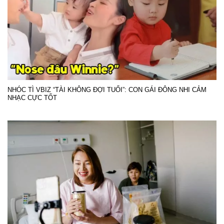
NHÓC TÌ VBIZ “TÀI KHÔNG ĐỢI TUỔI”: CON GÁI ĐÔNG NHI CẢM
NHẠC CỰC TỐT