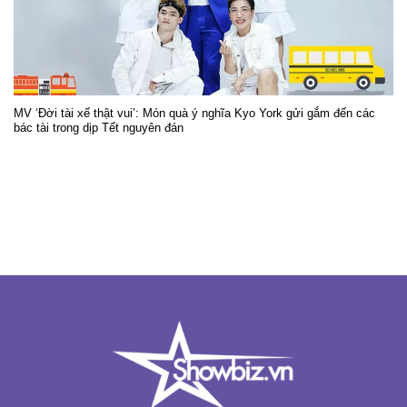
MV ‘Đời tài xế thật vui’: Món quà ý nghĩa Kyo York gửi gắm đến các
bác tài trong dịp Tết nguyên đán