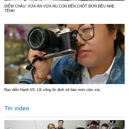
DIỄM CHÂU: VỪA ĂN VỪA RU CON ĐẾN CHỐT ĐƠN ĐỀU NHẸ
TÊNH
Đạo diễn Hạnh Võ: Lối sống ổn định sẽ bào mòn cảm xúc
Tin video