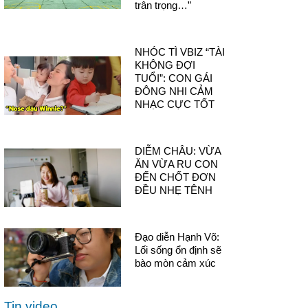
trân trọng…”
NHÓC TÌ VBIZ “TÀI
KHÔNG ĐỢI
TUỔI”: CON GÁI
ĐÔNG NHI CẢM
NHẠC CỰC TỐT
DIỄM CHÂU: VỪA
ĂN VỪA RU CON
ĐẾN CHỐT ĐƠN
ĐỀU NHẸ TÊNH
Đạo diễn Hạnh Võ:
Lối sống ổn định sẽ
bào mòn cảm xúc
Tin video