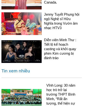
Canada.
Jenny Tuyết Phụng hội
ngộ Nghệ sĩ Hữu
Nghĩa trong Vườn âm
nhạc HTV3
Diễn viên Minh Thư :
Tiết lộ kế hoạch
casting và khởi quay
phim Kim cương bị
đánh tráo
Tin xem nhiều
Vĩnh Long: 30 năm
học trò trở lại
trường THPT Bình
Minh, “Rất ấn
tượng, thể hiện sự