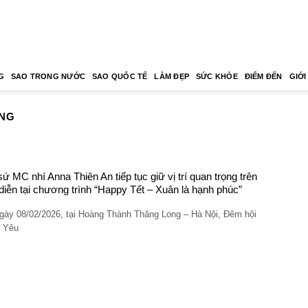
G
SAO TRONG NƯỚC
SAO QUỐC TẾ
LÀM ĐẸP
SỨC KHỎE
ĐIỂM ĐẾN
GIỚI
ONG
sứ MC nhí Anna Thiên An tiếp tục giữ vị trí quan trọng trên
diễn tại chương trình “Happy Tết – Xuân là hạnh phúc”
ngày 08/02/2026, tại Hoàng Thành Thăng Long – Hà Nội, Đêm hội
 Yêu