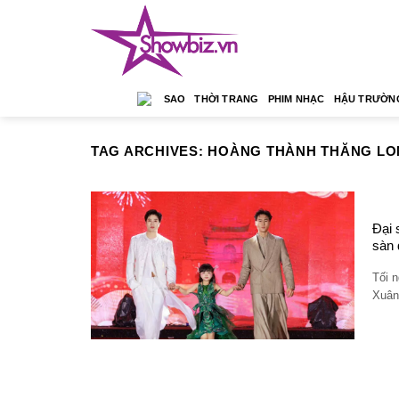
Skip
to
content
SAO
THỜI TRANG
PHIM NHẠC
HẬU TRƯỜN
TAG ARCHIVES:
HOÀNG THÀNH THĂNG L
Đại 
sàn 
Tối 
Xuân