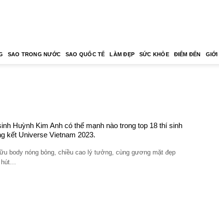
G
SAO TRONG NƯỚC
SAO QUỐC TẾ
LÀM ĐẸP
SỨC KHỎE
ĐIỂM ĐẾN
GIỚI
sinh Huỳnh Kim Anh có thế mạnh nào trong top 18 thí sinh
g kết Universe Vietnam 2023.
ữu body nóng bỏng, chiều cao lý tưởng, cùng gương mặt đẹp
 hút…