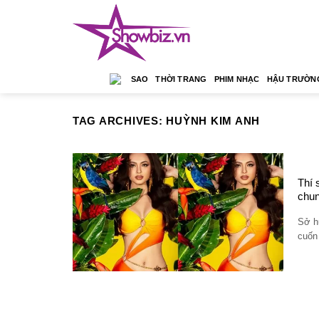
Skip
to
content
SAO
THỜI TRANG
PHIM NHẠC
HẬU TRƯỜN
TAG ARCHIVES:
HUỲNH KIM ANH
Thí 
chun
Sở h
cuốn