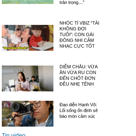
trân trọng…”
NHÓC TÌ VBIZ “TÀI
KHÔNG ĐỢI
TUỔI”: CON GÁI
ĐÔNG NHI CẢM
NHẠC CỰC TỐT
DIỄM CHÂU: VỪA
ĂN VỪA RU CON
ĐẾN CHỐT ĐƠN
ĐỀU NHẸ TÊNH
Đạo diễn Hạnh Võ:
Lối sống ổn định sẽ
bào mòn cảm xúc
Tin video