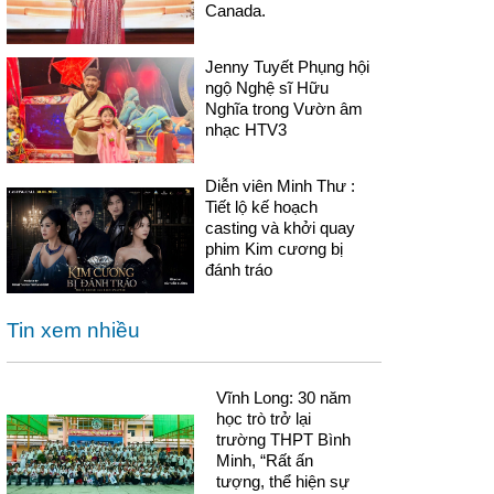
Canada.
Jenny Tuyết Phụng hội
ngộ Nghệ sĩ Hữu
Nghĩa trong Vườn âm
nhạc HTV3
Diễn viên Minh Thư :
Tiết lộ kế hoạch
casting và khởi quay
phim Kim cương bị
đánh tráo
Tin xem nhiều
Vĩnh Long: 30 năm
học trò trở lại
trường THPT Bình
Minh, “Rất ấn
tượng, thể hiện sự