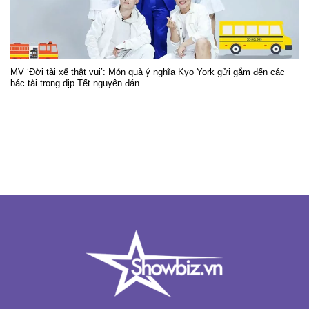
MV ‘Đời tài xế thật vui’: Món quà ý nghĩa Kyo York gửi gắm đến các
bác tài trong dịp Tết nguyên đán