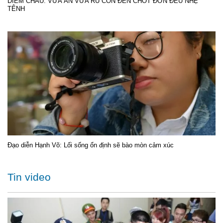
DIỄM CHÂU: VỪA ĂN VỪA RU CON ĐẾN CHỐT ĐƠN ĐỀU NHẸ
TÊNH
Đạo diễn Hạnh Võ: Lối sống ổn định sẽ bào mòn cảm xúc
Tin video