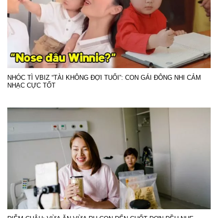
NHÓC TÌ VBIZ “TÀI KHÔNG ĐỢI TUỔI”: CON GÁI ĐÔNG NHI CẢM
NHẠC CỰC TỐT