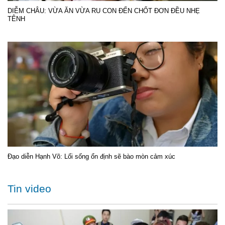
DIỄM CHÂU: VỪA ĂN VỪA RU CON ĐẾN CHỐT ĐƠN ĐỀU NHẸ
TÊNH
Đạo diễn Hạnh Võ: Lối sống ổn định sẽ bào mòn cảm xúc
Tin video