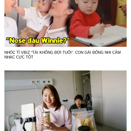
NHÓC TÌ VBIZ “TÀI KHÔNG ĐỢI TUỔI”: CON GÁI ĐÔNG NHI CẢM
NHẠC CỰC TỐT