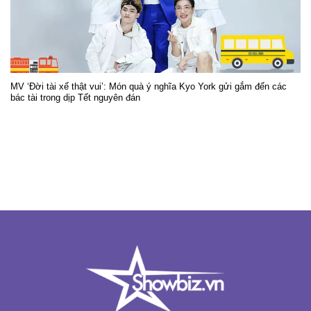
MV ‘Đời tài xế thật vui’: Món quà ý nghĩa Kyo York gửi gắm đến các
bác tài trong dịp Tết nguyên đán