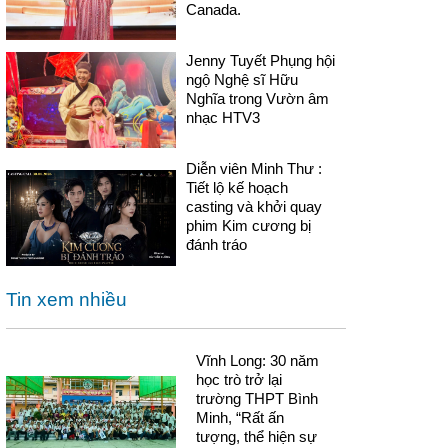
Canada.
Jenny Tuyết Phụng hội
ngộ Nghệ sĩ Hữu
Nghĩa trong Vườn âm
nhạc HTV3
Diễn viên Minh Thư :
Tiết lộ kế hoạch
casting và khởi quay
phim Kim cương bị
đánh tráo
Tin xem nhiều
Vĩnh Long: 30 năm
học trò trở lại
trường THPT Bình
Minh, “Rất ấn
tượng, thể hiện sự