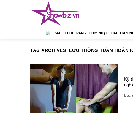
Skip
to
content
SAO
THỜI TRANG
PHIM NHẠC
HẬU TRƯỜN
TAG ARCHIVES:
LƯU THÔNG TUẦN HOÀN K
Kỹ t
nghi
Bác s