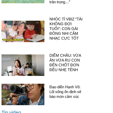
trân trọng…”
NHÓC TÌ VBIZ “TÀI
KHÔNG ĐỢI
TUỔI”: CON GÁI
ĐÔNG NHI CẢM
NHẠC CỰC TỐT
DIỄM CHÂU: VỪA
ĂN VỪA RU CON
ĐẾN CHỐT ĐƠN
ĐỀU NHẸ TÊNH
Đạo diễn Hạnh Võ:
Lối sống ổn định sẽ
bào mòn cảm xúc
Tin video