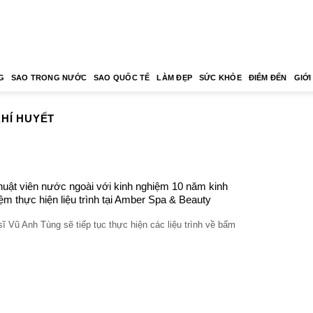
G
SAO TRONG NƯỚC
SAO QUỐC TẾ
LÀM ĐẸP
SỨC KHỎE
ĐIỂM ĐẾN
GIỚI
HÍ HUYẾT
huật viên nước ngoài với kinh nghiệm 10 năm kinh
ệm thực hiện liệu trình tại Amber Spa & Beauty
ĩ Vũ Anh Tùng sẽ tiếp tục thực hiện các liệu trình về bấm