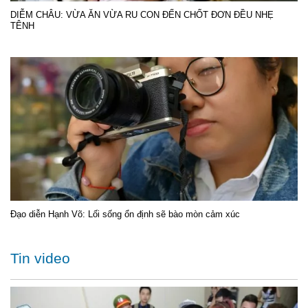
DIỄM CHÂU: VỪA ĂN VỪA RU CON ĐẾN CHỐT ĐƠN ĐỀU NHẸ
TÊNH
Đạo diễn Hạnh Võ: Lối sống ổn định sẽ bào mòn cảm xúc
Tin video