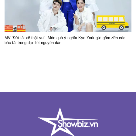
MV ‘Đời tài xế thật vui’: Món quà ý nghĩa Kyo York gửi gắm đến các
bác tài trong dịp Tết nguyên đán