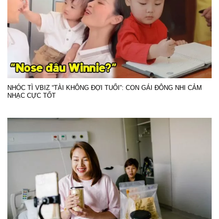
NHÓC TÌ VBIZ “TÀI KHÔNG ĐỢI TUỔI”: CON GÁI ĐÔNG NHI CẢM
NHẠC CỰC TỐT