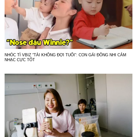
NHÓC TÌ VBIZ “TÀI KHÔNG ĐỢI TUỔI”: CON GÁI ĐÔNG NHI CẢM
NHẠC CỰC TỐT