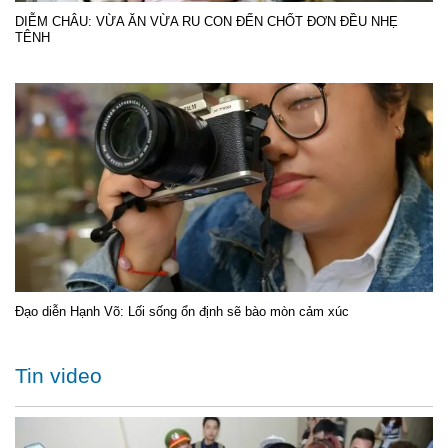
DIỄM CHÂU: VỪA ĂN VỪA RU CON ĐẾN CHỐT ĐƠN ĐỀU NHẸ
TÊNH
Đạo diễn Hạnh Võ: Lối sống ổn định sẽ bào mòn cảm xúc
Tin video