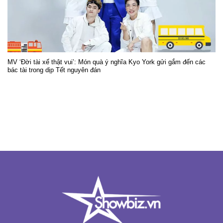
MV ‘Đời tài xế thật vui’: Món quà ý nghĩa Kyo York gửi gắm đến các
bác tài trong dịp Tết nguyên đán