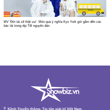
MV ‘Đời tài xế thật vui’: Món quà ý nghĩa Kyo York gửi gắm đến các
bác tài trong dịp Tết nguyên đán
Kênh Truyền thông- Tin tức giải trí Việt Nam