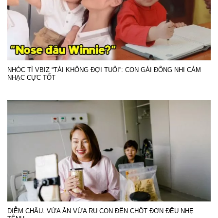
NHÓC TÌ VBIZ “TÀI KHÔNG ĐỢI TUỔI”: CON GÁI ĐÔNG NHI CẢM
NHẠC CỰC TỐT
DIỄM CHÂU: VỪA ĂN VỪA RU CON ĐẾN CHỐT ĐƠN ĐỀU NHẸ