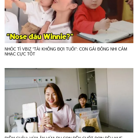
NHÓC TÌ VBIZ “TÀI KHÔNG ĐỢI TUỔI”: CON GÁI ĐÔNG NHI CẢM
NHẠC CỰC TỐT