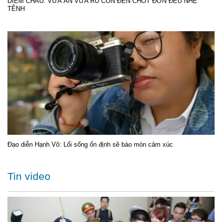
DIỄM CHÂU: VỪA ĂN VỪA RU CON ĐẾN CHỐT ĐƠN ĐỀU NHẸ
TÊNH
Đạo diễn Hạnh Võ: Lối sống ổn định sẽ bào mòn cảm xúc
Tin video