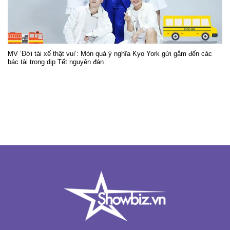
MV ‘Đời tài xế thật vui’: Món quà ý nghĩa Kyo York gửi gắm đến các
bác tài trong dịp Tết nguyên đán