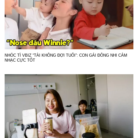
NHÓC TÌ VBIZ “TÀI KHÔNG ĐỢI TUỔI”: CON GÁI ĐÔNG NHI CẢM
NHẠC CỰC TỐT