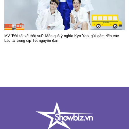
MV ‘Đời tài xế thật vui’: Món quà ý nghĩa Kyo York gửi gắm đến các
bác tài trong dịp Tết nguyên đán