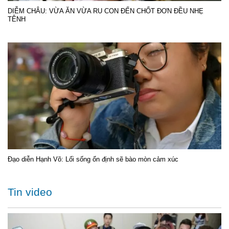
DIỄM CHÂU: VỪA ĂN VỪA RU CON ĐẾN CHỐT ĐƠN ĐỀU NHẸ
TÊNH
Đạo diễn Hạnh Võ: Lối sống ổn định sẽ bào mòn cảm xúc
Tin video