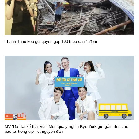
Thanh Thảo kêu gọi quyên góp 100 triệu sau 1 đêm
MV ‘Đời tài xế thật vui’: Món quà ý nghĩa Kyo York gửi gắm đến các
bác tài trong dịp Tết nguyên đán