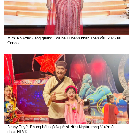
Mimi Khương đăng quang Hoa hậu Doanh nhân Toàn cầu 2026 tại
Canada.
Jenny Tuyết Phụng hội ngộ Nghệ sĩ Hữu Nghĩa trong Vườn âm
nhạc HTV3