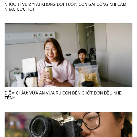
NHÓC TÌ VBIZ “TÀI KHÔNG ĐỢI TUỔI”: CON GÁI ĐÔNG NHI CẢM
NHẠC CỰC TỐT
DIỄM CHÂU: VỪA ĂN VỪA RU CON ĐẾN CHỐT ĐƠN ĐỀU NHẸ
TÊNH