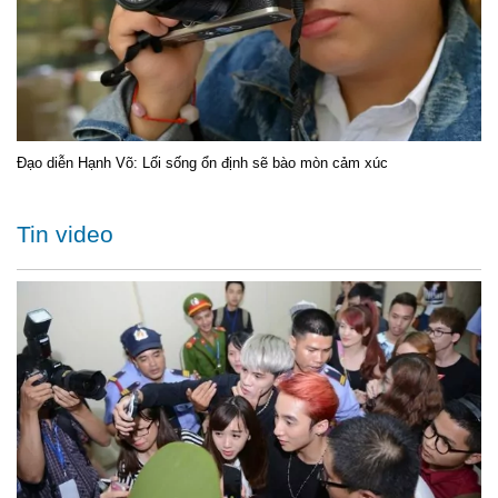
Đạo diễn Hạnh Võ: Lối sống ổn định sẽ bào mòn cảm xúc
Tin video