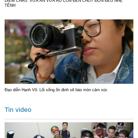
DIỄM CHÂU: VỪA ĂN VỪA RU CON ĐẾN CHỐT ĐƠN ĐỀU NHẸ
TÊNH
Đạo diễn Hạnh Võ: Lối sống ổn định sẽ bào mòn cảm xúc
Tin video