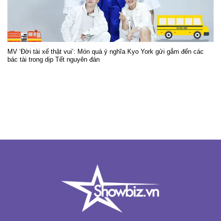
MV ‘Đời tài xế thật vui’: Món quà ý nghĩa Kyo York gửi gắm đến các
bác tài trong dịp Tết nguyên đán