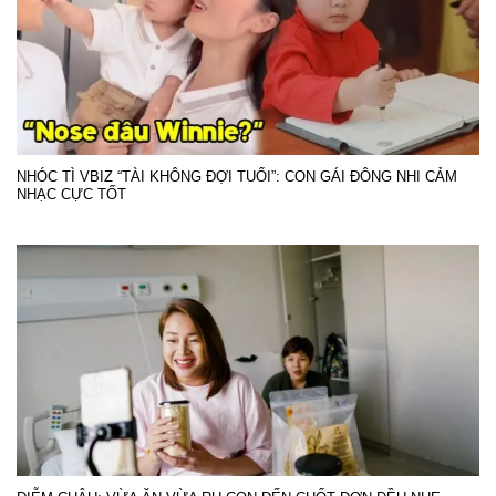
NHÓC TÌ VBIZ “TÀI KHÔNG ĐỢI TUỔI”: CON GÁI ĐÔNG NHI CẢM
NHẠC CỰC TỐT