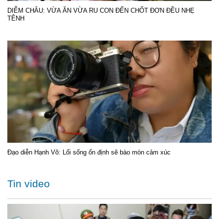
DIỄM CHÂU: VỪA ĂN VỪA RU CON ĐẾN CHỐT ĐƠN ĐỀU NHẸ
TÊNH
Đạo diễn Hạnh Võ: Lối sống ổn định sẽ bào mòn cảm xúc
Tin video