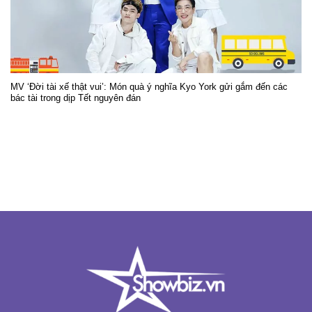
MV ‘Đời tài xế thật vui’: Món quà ý nghĩa Kyo York gửi gắm đến các
bác tài trong dịp Tết nguyên đán