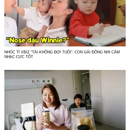
NHÓC TÌ VBIZ “TÀI KHÔNG ĐỢI TUỔI”: CON GÁI ĐÔNG NHI CẢM
NHẠC CỰC TỐT