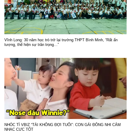
Vĩnh Long: 30 năm học trò trở lại trường THPT Bình Minh, “Rất ấn
tượng, thể hiện sự trân trọng…”
NHÓC TÌ VBIZ “TÀI KHÔNG ĐỢI TUỔI”: CON GÁI ĐÔNG NHI CẢM
NHẠC CỰC TỐT