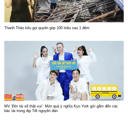
Thanh Thảo kêu gọi quyên góp 100 triệu sau 1 đêm
MV ‘Đời tài xế thật vui’: Món quà ý nghĩa Kyo York gửi gắm đến các
bác tài trong dịp Tết nguyên đán