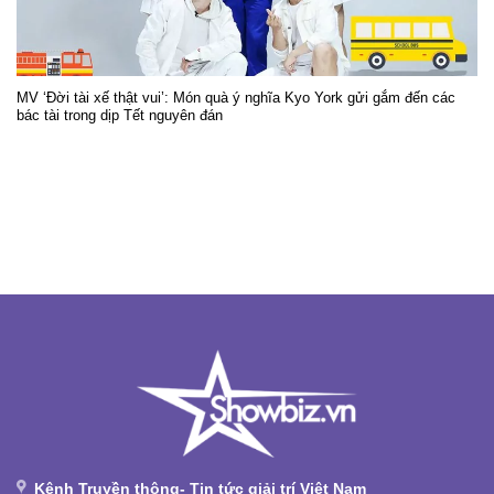
MV ‘Đời tài xế thật vui’: Món quà ý nghĩa Kyo York gửi gắm đến các
bác tài trong dịp Tết nguyên đán
Kênh Truyền thông- Tin tức giải trí Việt Nam