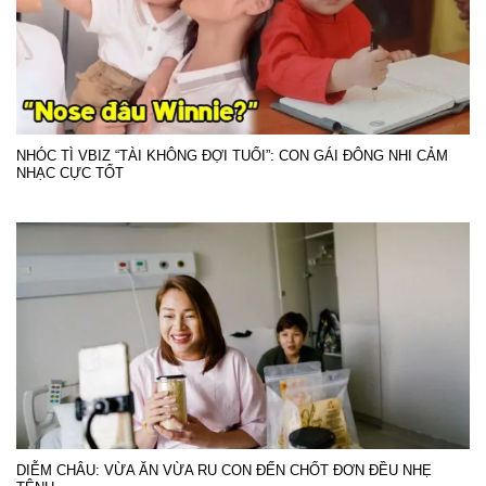
NHÓC TÌ VBIZ “TÀI KHÔNG ĐỢI TUỔI”: CON GÁI ĐÔNG NHI CẢM
NHẠC CỰC TỐT
DIỄM CHÂU: VỪA ĂN VỪA RU CON ĐẾN CHỐT ĐƠN ĐỀU NHẸ